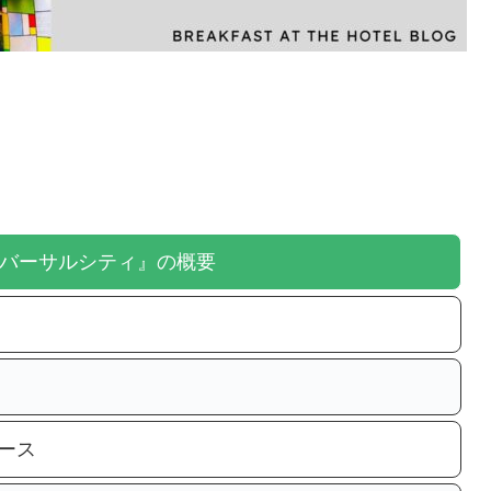
）
）
バーサルシティ』の概要
ース