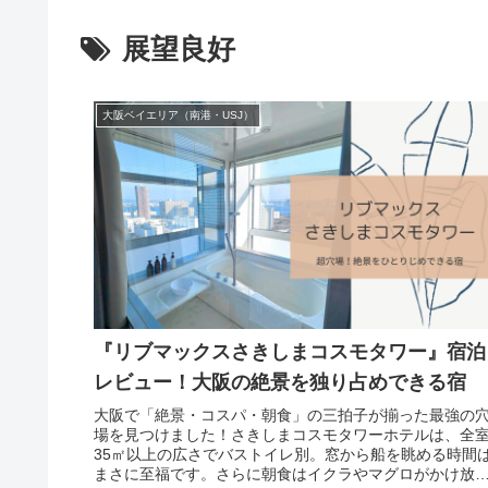
展望良好
大阪ベイエリア（南港・USJ）
『リブマックスさきしまコスモタワー』宿泊
レビュー！大阪の絶景を独り占めできる宿
大阪で「絶景・コスパ・朝食」の三拍子が揃った最強の
場を見つけました！さきしまコスモタワーホテルは、全
35㎡以上の広さでバストイレ別。窓から船を眺める時間
まさに至福です。さらに朝食はイクラやマグロがかけ放