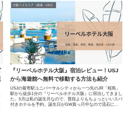
大阪ベイエリア（南港・USJ）
ビ
『リーベルホテル大阪』宿泊レビュー！USJ
題
から海遊館へ無料で移動する方法も紹介
USJの最寄駅ユニバーサルシティから一つ先のJR「桜島」
駅から徒歩1分の『リーベルホテル大阪』に宿泊してきまし
テ
た。5月は私の誕生月なので、普段よりもちょっといいスパ
レ
付きホテルを予約。誕生日がGW真っ只中なので流石に一
え
人1万円以内とはいきませ
会