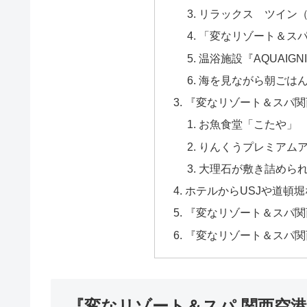
リラックス ツイン（
「変なリゾート＆ス
温浴施設『AQUAIG
海を見ながら朝ごは
『変なリゾート＆スパ関
お魚食堂「こたや」
りんくうプレミアム
大理石が敷き詰めら
ホテルからUSJや道頓
『変なリゾート＆スパ関
『変なリゾート＆スパ関
『変なリゾート＆スパ 関西空