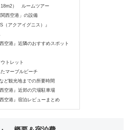
18m2） ルームツアー
パ関西空港」の設備
NIS（アクアイグニス）』
ん
西空港』近隣のおすすめスポット
アウトレット
れたマーブルビーチ
堀など観光地までの所要時間
西空港』近郊の穴場駐車場
西空港』宿泊レビューまとめ
港』 概要＆宿泊費