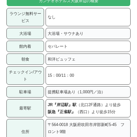
カンデオホテルズ大阪岸辺の概要
ラウンジ無料サー
なし
ビス
大浴場
大浴場・サウナあり
館内着
セパレート
朝食
和洋ビュッフェ
チェックイン/アウ
15：00/11：00
ト
駐車場
提携駐車場あり（1,000円／泊）
JR『岸辺駅』駅
（北口2F通路）より徒歩
最寄駅
阪急『正雀駅』
（西口）より徒歩15分
〒564-0018 大阪府吹田市岸部新町5-45 フ
住所
ロント9階