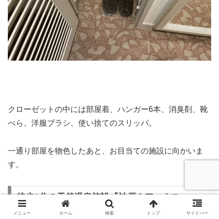
クローゼットの中には部屋着、ハンガー6本、消臭剤、靴
べら、洋服ブラシ、使い捨てのスリッパ。
一通り部屋を物色したあと、お目当ての施設に向かいま
す。
徒歩1分の天然温泉施設『神戸クアハウス』
(2024年現在休館中）
メニュー
ホーム
検索
トップ
サイドバー